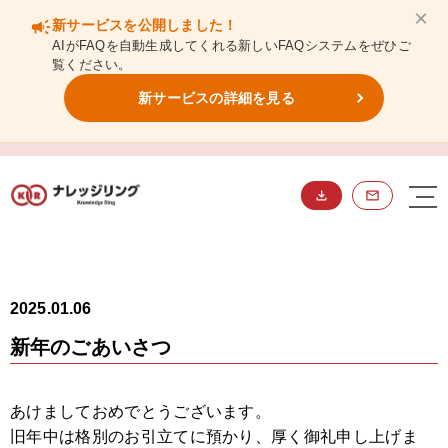
×
campaign
新サービスを公開しました！
AIがFAQを自動生成してくれる新しいFAQシステムをぜひご
覧ください。
新サービスの詳細を見る
NEWS
ニュース
2025.01.06
新年のごあいさつ
あけましておめでとうございます。
旧年中は格別のお引立てに預かり、厚く御礼申し上げま