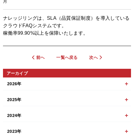
月
ナレッジリングは、SLA（品質保証制度）を導入している
クラウドFAQシステムです。
稼働率99.90%以上を保障いたします。
前へ
一覧へ戻る
次へ
アーカイブ
2026年
2025年
2024年
2023年