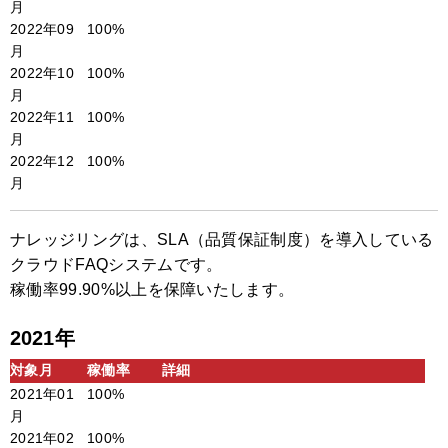
月
2022年09
100%
月
2022年10
100%
月
2022年11
100%
月
2022年12
100%
月
ナレッジリングは、SLA（品質保証制度）を導入している
クラウドFAQシステムです。
稼働率99.90%以上を保障いたします。
2021年
対象月
稼働率
詳細
2021年01
100%
月
2021年02
100%