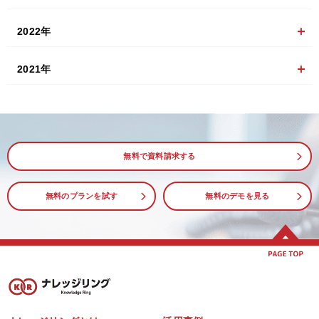
2022年
2021年
無料で資料請求する
無料のプランを試す
無料のデモを見る