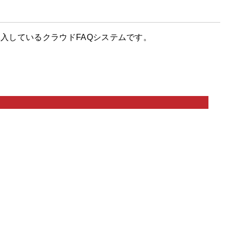
導入しているクラウドFAQシステムです。