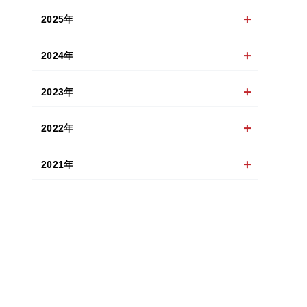
2025年
2024年
2023年
2022年
2021年