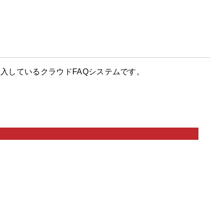
導入しているクラウドFAQシステムです。