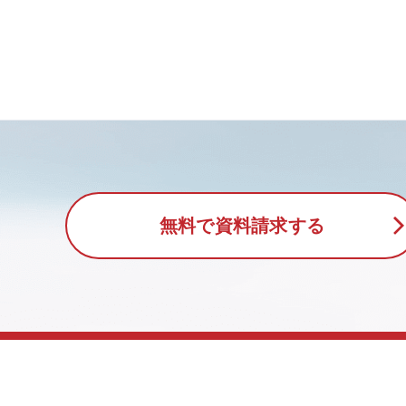
無料で資料請求する