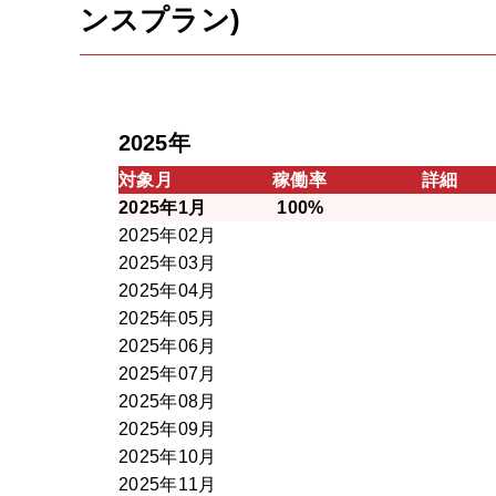
ンスプラン)
2025年
対象月
稼働率
詳細
2025年1月
100%
2025年02月
2025年03月
2025年04月
2025年05月
2025年06月
2025年07月
2025年08月
2025年09月
2025年10月
2025年11月