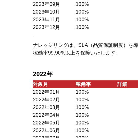
2023年09月
100%
2023年10月
100%
2023年11月
100%
2023年12月
100%
ナレッジリングは、SLA（品質保証制度）を
稼働率99.90%以上を保障いたします。
2022年
対象月
稼働率
詳細
2022年01月
100%
2022年02月
100%
2022年03月
100%
2022年04月
100%
2022年05月
100%
2022年06月
100%