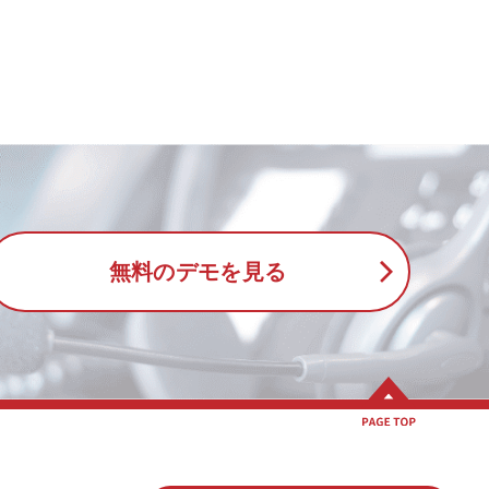
無料のデモを見る