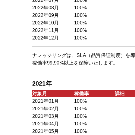
2022年07月
100%
2022年08月
100%
2022年09月
100%
2022年10月
100%
2022年11月
100%
2022年12月
100%
ナレッジリングは、SLA（品質保証制度）を
稼働率99.90%以上を保障いたします。
2021年
対象月
稼働率
詳細
2021年01月
100%
2021年02月
100%
2021年03月
100%
2021年04月
100%
2021年05月
100%