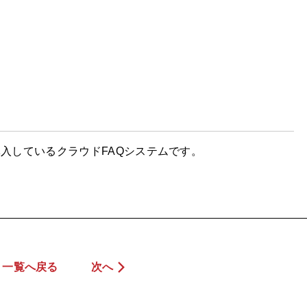
導入しているクラウドFAQシステムです。
一覧へ戻る
次へ