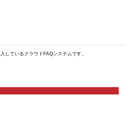
導入しているクラウドFAQシステムです。