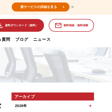
×
新サービスの詳細を見る
資料ダウンロード（無料）
無料相談・無料体験
る質問
ブログ
ニュース
アーカイブ
バ
2026年