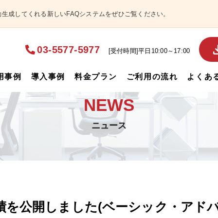
自動生成してくれる新しいFAQシステムをぜひご覧ください。
03-5577-5977
[受付時間]平日10:00～17:00
用事例
導入事例
料金プラン
ご利用の流れ
よくあ
NEWS
ニュース
実績を公開しました(ベーシック・アド