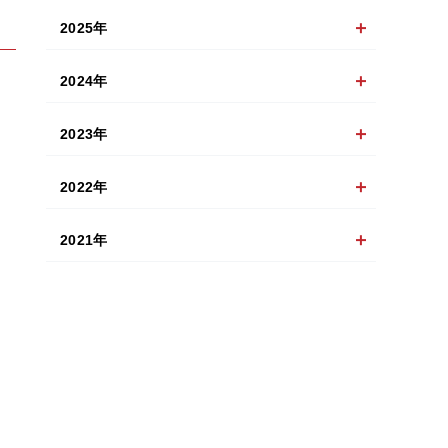
2025年
2024年
2023年
2022年
2021年