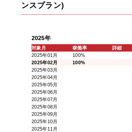
ンスプラン)
2025年
対象月
稼働率
詳細
2025年01月
100%
2025年02月
100%
2025年03月
2025年04月
2025年05月
2025年06月
2025年07月
2025年08月
2025年09月
2025年10月
2025年11月