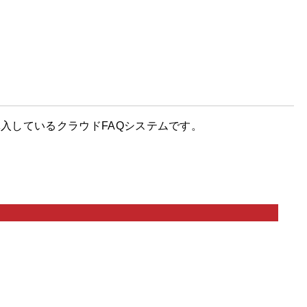
導入しているクラウドFAQシステムです。