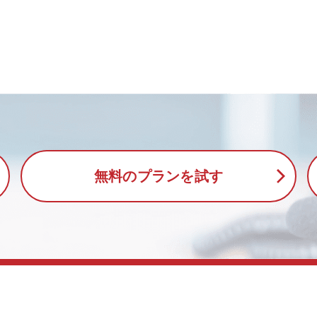
無料のプランを試す