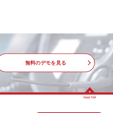
無料のデモを見る