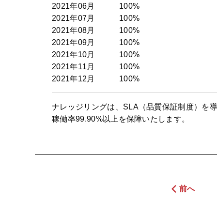
2021年06月
100%
2021年07月
100%
2021年08月
100%
2021年09月
100%
2021年10月
100%
2021年11月
100%
2021年12月
100%
ナレッジリングは、SLA（品質保証制度）を
稼働率99.90%以上を保障いたします。
前へ