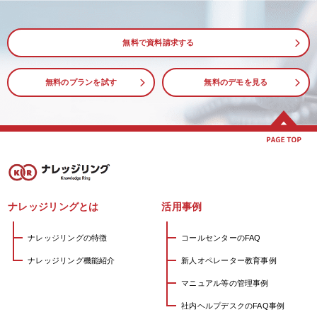
無料で資料請求する
無料のプランを試す
無料のデモを見る
ナレッジリングとは
活用事例
ナレッジリングの特徴
コールセンターのFAQ
ナレッジリング機能紹介
新人オペレーター教育事例
マニュアル等の管理事例
社内ヘルプデスクのFAQ事例