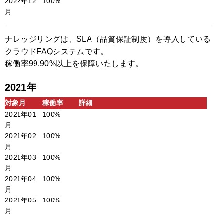
2022年12
100%
月
ナレッジリングは、SLA（品質保証制度）を導入している
クラウドFAQシステムです。
稼働率99.90%以上を保障いたします。
2021年
対象月
稼働率
詳細
2021年01
100%
月
2021年02
100%
月
2021年03
100%
月
2021年04
100%
月
2021年05
100%
月