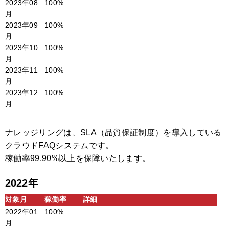
2023年08
100%
月
2023年09
100%
月
2023年10
100%
月
2023年11
100%
月
2023年12
100%
月
ナレッジリングは、SLA（品質保証制度）を導入している
クラウドFAQシステムです。
稼働率99.90%以上を保障いたします。
2022年
対象月
稼働率
詳細
2022年01
100%
月