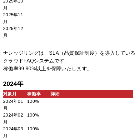
2025年10
月
2025年11
月
2025年12
月
ナレッジリングは、SLA（品質保証制度）を導入している
クラウドFAQシステムです。
稼働率99.90%以上を保障いたします。
2024年
対象月
稼働率
詳細
2024年01
100%
月
2024年02
100%
月
2024年03
100%
月