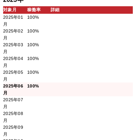
対象月
稼働率
詳細
2025年01
100%
月
2025年02
100%
月
2025年03
100%
月
2025年04
100%
月
2025年05
100%
月
2025年06
100%
月
2025年07
月
2025年08
月
2025年09
月