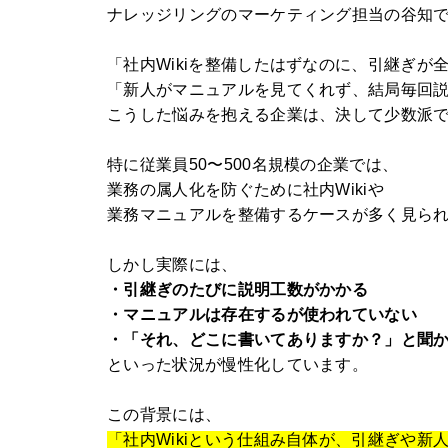
ナレッジリングのマーケティング担当の谷知
「社内Wikiを整備したはずなのに、引継ぎが
「新人がマニュアルを見てくれず、結局毎回
こうした悩みを抱える企業は、決して少数派
特に従業員50〜500名規模の企業では、
業務の属人化を防ぐために社内Wikiや
業務マニュアルを整備するケースが多く見ら
しかし実際には、
・引継ぎのたびに説明工数がかかる
・マニュアルは存在するが使われていない
・「それ、どこに書いてありますか？」と聞
といった状況が慢性化しています。
この背景には、
「社内Wikiという仕組み自体が、引継ぎや新