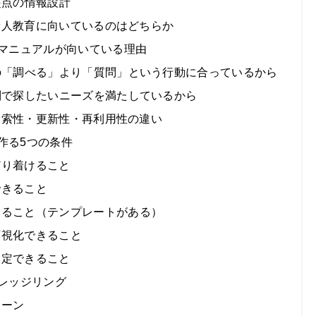
」起点の情報設計
ぎ・新人教育に向いているのはどちらか
型マニュアルが向いている理由
継ぎの「調べる」より「質問」という行動に合っているから
ース別で探したいニーズを満たしているから
ル】検索性・更新性・再利用性の違い
作る5つの条件
どり着けること
できること
ていること（テンプレートがある）
可視化できること
測定できること
ナレッジリング
シーン