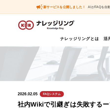
campaign
新サービスを公開しました！
AIがFAQを
ナレッジリングとは
活
2026.02.05
FAQシステム
社内Wikiで引継ぎは失敗する