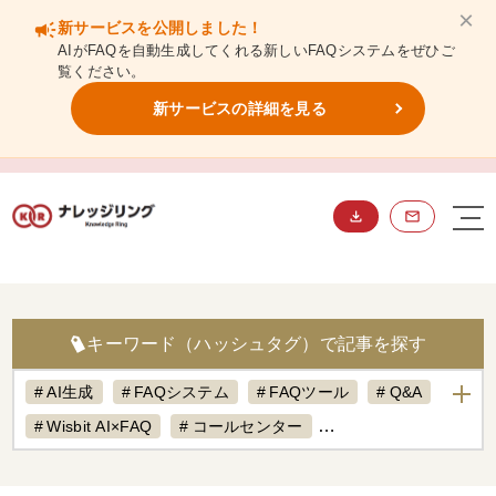
×
campaign
新サービスを公開しました！
AIがFAQを自動生成してくれる新しいFAQシステムをぜひご
覧ください。
新サービスの詳細を見る
BLOG
ブログ
キーワード（ハッシュタグ）で記事を探す
AI生成
FAQシステム
FAQツール
Q&A
Wisbit AI×FAQ
コールセンター
ナレッジマネジメント
ナレッジ共有
マニュアル
よくある質問
人材育成
営業