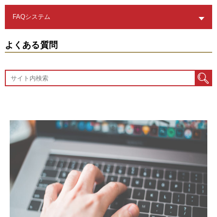
属人化
情報共有
新人教育
業務改善
社内FAQ
社内Wiki
社内ヘルプデスク
よくある質問
顧客満足度