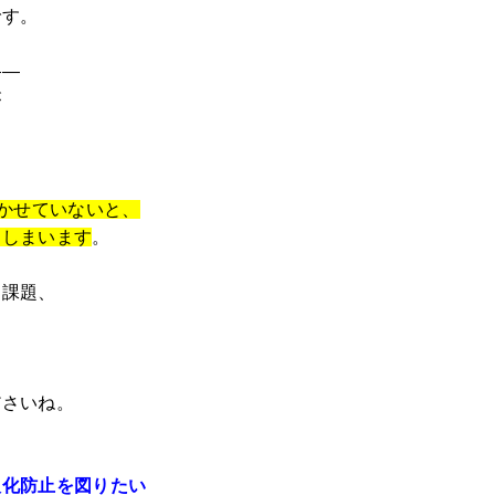
です。
——
が
活かせていないと、
てしまいます
。
ら課題、
ださいね。
人化防止を図りたい