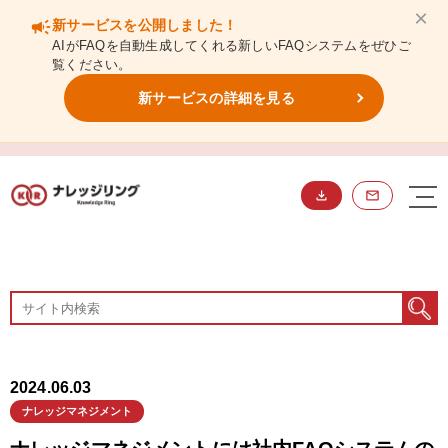
×
campaign
新サービスを公開しました！
AIがFAQを自動生成してくれる新しいFAQシステムをぜひご
覧ください。
新サービスの詳細を見る
BLOG
ブログ
2024.06.03
ナレッジマネジメント